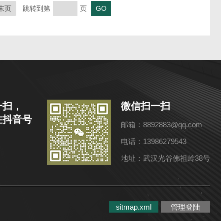
末页
跳转到第
页
一扫，
微信扫一扫
注抖音号
邮箱：8892883@qq.com
电话：13986279543
地址：武汉光谷佛祖岭38号
sitmap.xml
管理登陆