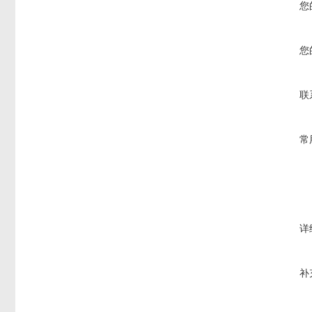
您
您
联
常
详
补