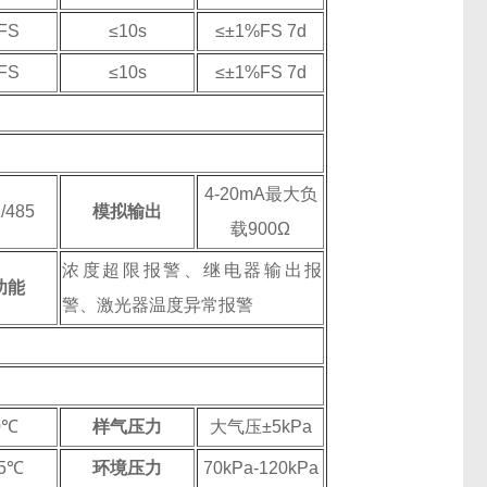
FS
≤10s
≤±1%FS 7d
FS
≤10s
≤±1%FS 7d
4-20mA最大负
/485
模拟输出
载900Ω
浓度超限报警、继电器输出报
功能
警、激光器温度异常报警
0℃
样气压力
大气压±5kPa
55℃
环境压力
70kPa-120kPa