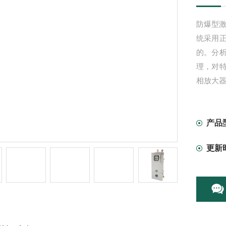
防爆型
统采用
的。分析
理，对
相放大
产品
更新