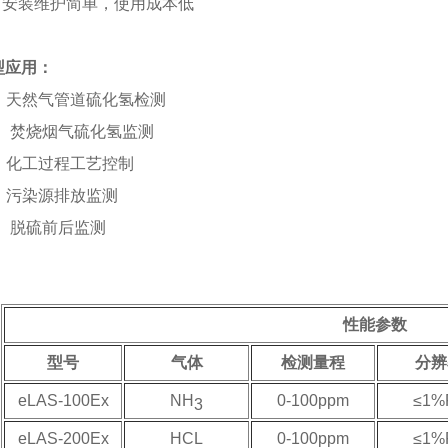
装维护简单，使用成本低
应用：
天然气管道硫化氢检测
焚烧烟气硫化氢监测
化工过程工艺控制
污染源排放监测
脱硫前后监测
性能参数
型号
气体
检测量程
分辨
eLAS-100Ex
NH
0-100ppm
≤1%
3
eLAS-200Ex
HCL
0-100ppm
≤1%