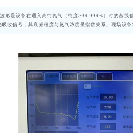
形是设备在通入高纯氮气（纯度≥99.999%）时的基线
光吸收信号，其衰减程度与氨气浓度呈指数关系。现场设备