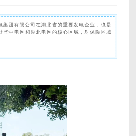
华电集团有限公司在湖北省的重要发电企业，也是
处华中电网和湖北电网的核心区域，对保障区域