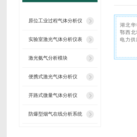
原位工业过程气体分析仪
湖北华
鄂西北
实验室激光气体分析仪表
电力供
激光氨气分析模块
便携式激光气体分析仪
开路式微量气体分析仪
防爆型烟气在线分析系统