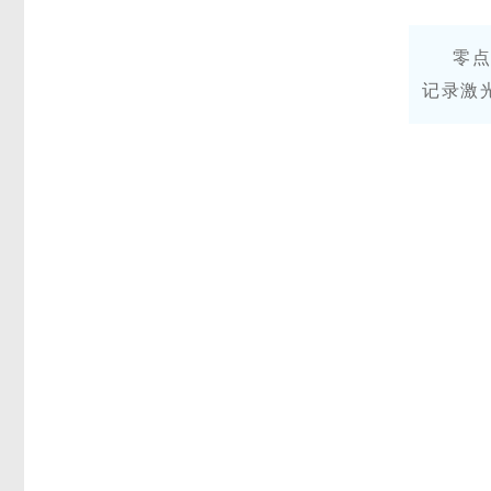
零点波
记录激