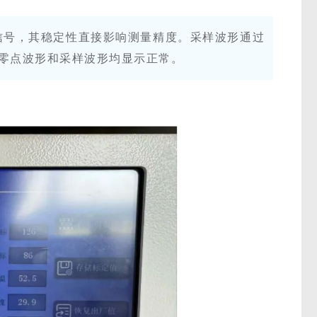
信号，其稳定性直接影响测量精度。采样波形通过
零点波形和采样波形均显示正常。