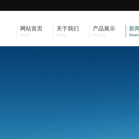
网站首页
关于我们
产品展示
新
Home
About
Product
News