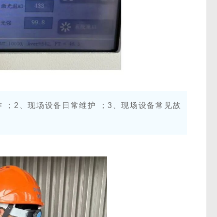
；2、现场设备日常维护 ；3、现场设备常见故