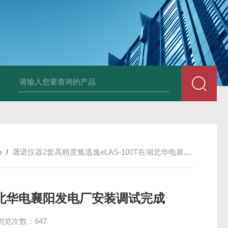
mLAS激光气体分析模块激光气体探测
心
/
晟诺仪器2套高精度氨逃逸eLAS-100T在湖北华电襄阳发电厂安装调试完成
在湖北华电襄阳发电厂安装调试完成
浏览次数：647